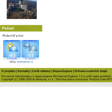
Počasí
Předpověď počasí
zdroj:
meteopress.cz
O projektu
|
Kontakty
|
Ceník reklamy
|
Doporučujeme
|
Ochrana osobních údajů
Pro server InfoJeseniky.cz doporučujeme MS Internet Explorer 7.0 a vyšší nebo prohlížeč
Copyright (C) 1998-2026 its Beskydy, s.r.o., Všechna práva vyhrazena. Používá Gate.NE