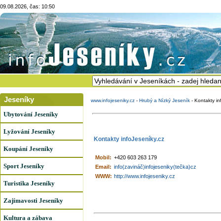
09.08.2026, čas: 10:50
Jeseníky
www.infojeseniky.cz
-
Hrubý a Nízký Jeseník
-
Kontakty in
Ubytování Jeseníky
Lyžování Jeseníky
Kontakty infoJeseníky.cz
Koupání Jeseníky
Mobil:
+420 603 263 179
Sport Jeseníky
Email:
info(zavináč)infojeseniky(tečka)cz
WWW:
http://www.infojeseniky.cz
Turistika Jeseníky
Zajímavosti Jeseníky
Kultura a zábava