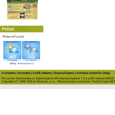
Počasí
Předpověď počasí
zdroj:
meteopress.cz
O projektu
|
Kontakty
|
Ceník reklamy
|
Doporučujeme
|
Ochrana osobních údajů
Pro server InfoJeseniky.cz doporučujeme MS Internet Explorer 7.0 a vyšší nebo prohlížeč
Copyright (C) 1998-2026 its Beskydy, s.r.o., Všechna práva vyhrazena. Používá Gate.NE