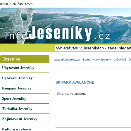
06.08.2026, čas: 12:26
Jeseníky
www.infojeseniky.cz
-
Sport
-
Nízký Jeseník
-
Lyžování
-
D
Ubytování Jeseníky
Lyžování Jeseníky
SKIPARK AVALANCHE
Koupání Jeseníky
Skiareál je zrušen.
Sport Jeseníky
Turistika Jeseníky
Zajímavosti Jeseníky
Kultura a zábava