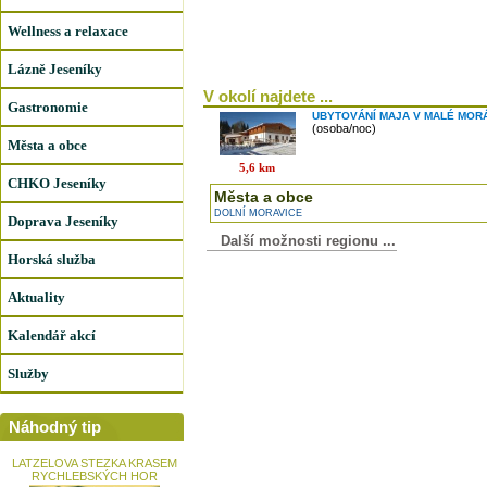
Wellness a relaxace
Lázně Jeseníky
V okolí najdete ...
Gastronomie
UBYTOVÁNÍ MAJA V MALÉ MOR
(osoba/noc)
Města a obce
5,6 km
CHKO Jeseníky
Města a obce
DOLNÍ MORAVICE
Doprava Jeseníky
Další možnosti regionu ...
Horská služba
Aktuality
Kalendář akcí
Služby
Náhodný tip
LATZELOVA STEZKA KRASEM
RYCHLEBSKÝCH HOR